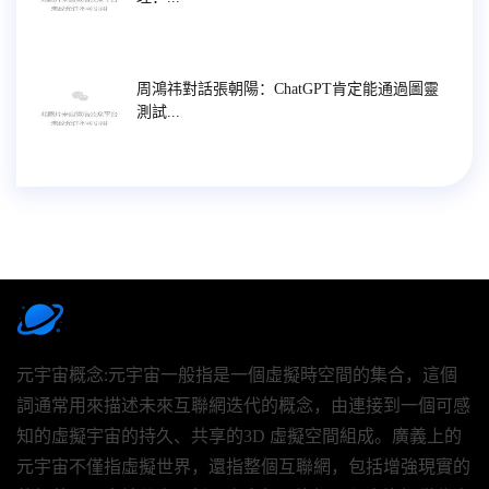
周鴻祎對話張朝陽：ChatGPT肯定能通過圖靈
測試...
元宇宙概念:元宇宙一般指是一個虛擬時空間的集合，這個
詞通常用來描述未來互聯網迭代的概念，由連接到一個可感
知的虛擬宇宙的持久、共享的3D 虛擬空間組成。廣義上的
元宇宙不僅指虛擬世界，還指整個互聯網，包括增強現實的