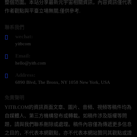
整個范圍。本站分享最新元宇宙相關資訊，內容資訊僅代表
作者觀點與平臺立場無關,僅供參考.
聯系我們
wechat:
yitbcom
Email:
hello@yitb.com
Address:
6890 Blvd, The Bronx, NY 1058 New York, USA
免責聲明
YITB.COM的資訊頁面文章、圖片、音頻、視頻等稿件均為
自媒體人、第三方機構發布或轉載。如稿件涉及版權等問
題，請與我們聯系刪除或處理。稿件內容僅為傳遞更多信息
之目的，不代表本網觀點，亦不代表本網站贊同其觀點或證