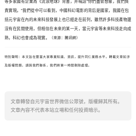
等多家國有企業為《流浪地球》背書，并喊話“你們盡管想象，我們負
責實現。”我們從中可以看到，中國科幻電影的背后是國家，我國在包
括元宇宙在內的未來科技發展上也已經走在前列，雖然許多科技產物還
沒有在民間使用，但相信在未來的某一天，當元宇宙等未來科技走向成
熟，科幻也會成為現實。
（來源：騰訊網）
特別聲明：本文旨在豐富大家專業知識、資訊，提升同仁業務水平。轉載文章如涉
及版權問題，請與我們聯系，我們將第一時間刪除處理。
文章轉發自元宇宙世界微信公眾號，版權歸其所有。
文章內容不代表本站立場和任何投資暗示。