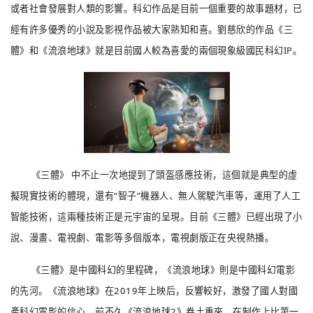
或者社會發展對人類的影響。科幻作品是目前一個重要的故事題材，已
經有許多優秀的小說及影視作品被大家熟知和喜。劉慈欣的作品《三
體》和《流浪地球》就是目前國人較為喜愛的兩個現象級國民科幻IP。
《三體》 中不止一次地提到了頭盔感應技術，這個就是典型的虛
擬現實技術的體現，還有“智子”機器人、無人駕駛汽車等，運用了人工
智能技術，這兩種技術正是元宇宙的呈現。目前《三體》已經出現了小
說、漫畫、電視劇、電影等多個版本，電視劇版正在央視熱播。
《三體》是中國科幻的里程碑，《流浪地球》則是中國科幻電影
的先河。《流浪地球》在2019年上映后，反響較好，激發了國人對國
產科幻電影的信心。前不久《流浪地球2》卷土重來，在制作上比第一