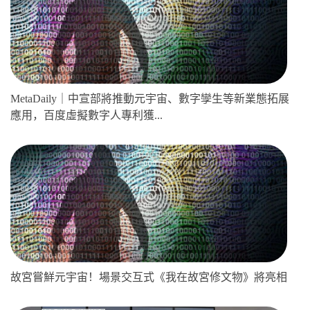
MetaDaily｜中宣部將推動元宇宙、數字孿生等新業態拓展
應用，百度虛擬數字人專利獲...
故宮嘗鮮元宇宙！場景交互式《我在故宮修文物》將亮相