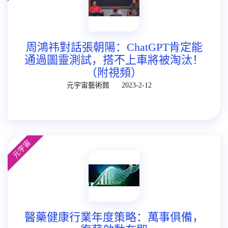
周鴻祎對話張朝陽：ChatGPT肯定能
通過圖靈測試，搭不上車將被淘汰！
（附視頻）
元宇宙藝術館
2023-2-12
元宇宙
醫藥健康行業年度策略：萬事俱備，