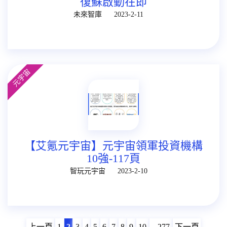
復蘇啟動在即
未來智庫
2023-2-11
元宇宙
【艾氪元宇宙】元宇宙領軍投資機構
10強-117頁
智玩元宇宙
2023-2-10
上一頁
1
2
3
4
5
6
7
8
9
10
...277
下一頁