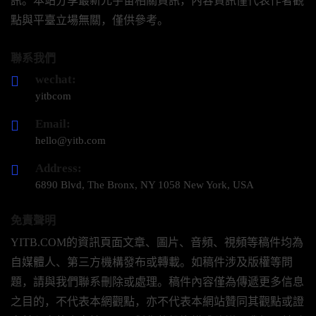
訊。本站分享最新元宇宙相關資訊，內容資訊僅代表作者觀
點與平臺立場無關，僅供參考。
聯系我們
wechat:
yitbcom
Email:
hello@yitb.com
Address:
6890 Blvd, The Bronx, NY 1058 New York, USA
免責聲明
YITB.COM的資訊頁面文章、圖片、音頻、視頻等稿件均為
自媒體人、第三方機構發布或轉載。如稿件涉及版權等問
題，請與我們聯系刪除或處理。稿件內容僅為傳遞更多信息
之目的，不代表本網觀點，亦不代表本網站贊同其觀點或證