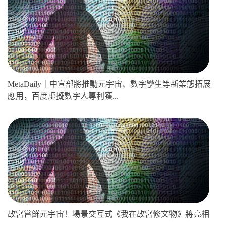
MetaDaily｜中宣部將推動元宇宙、數字孿生等新業態拓展
應用，百度虛擬數字人專利獲...
故宮嘗鮮元宇宙！場景交互式《我在故宮修文物》將亮相