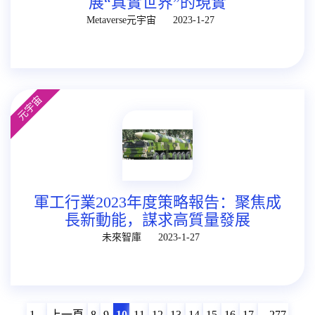
展“真實世界”的現實
Metaverse元宇宙
2023-1-27
元宇宙
軍工行業2023年度策略報告：聚焦成
長新動能，謀求高質量發展
未來智庫
2023-1-27
1...
上一頁
8
9
10
11
12
13
14
15
16
17
...277